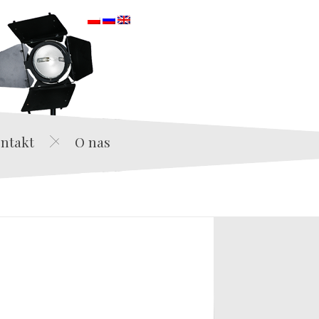
orska
ntakt
O nas