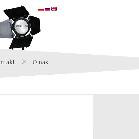
orska
ntakt
O nas