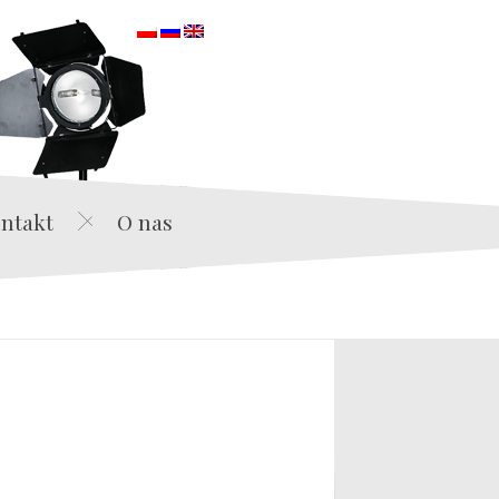
orska
ntakt
O nas