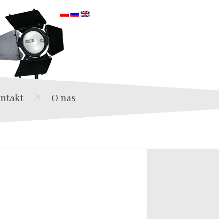
orska
ntakt
O nas