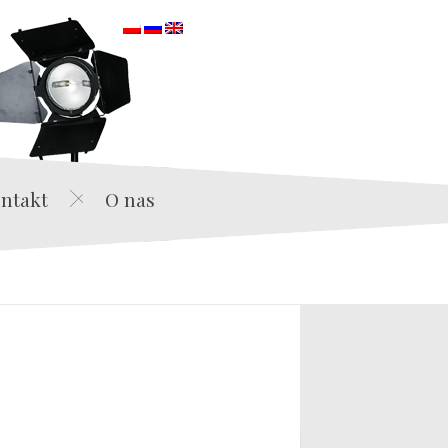
orska
ntakt
O nas