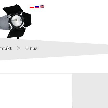
orska
ntakt
O nas