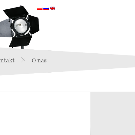
orska
ntakt
O nas