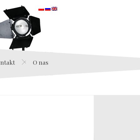
orska
ntakt
O nas