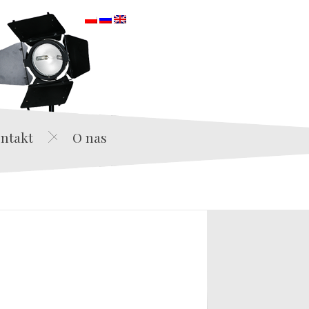
orska
ntakt
O nas