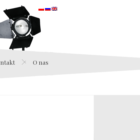
orska
ntakt
O nas