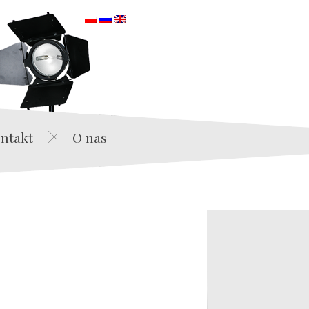
orska
ntakt
O nas