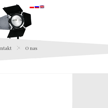
orska
ntakt
O nas