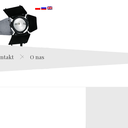
orska
ntakt
O nas