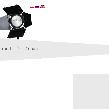
orska
ntakt
O nas