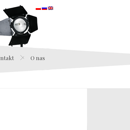
orska
ntakt
O nas