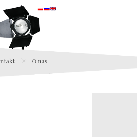
orska
ntakt
O nas