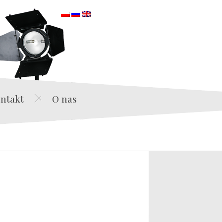
orska
ntakt
O nas