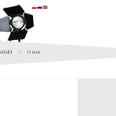
orska
ntakt
O nas