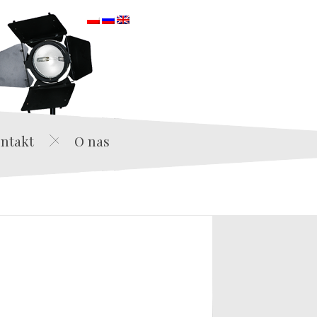
orska
ntakt
O nas