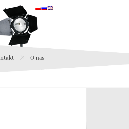
orska
ntakt
O nas