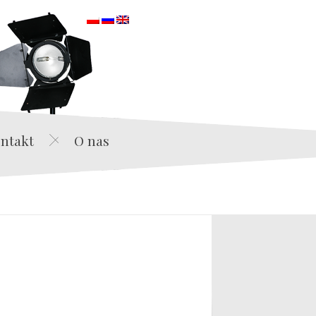
orska
ntakt
O nas