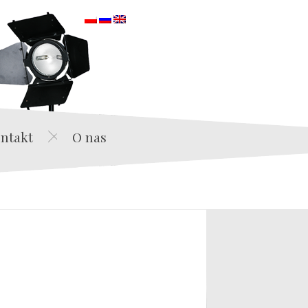
orska
ntakt
O nas