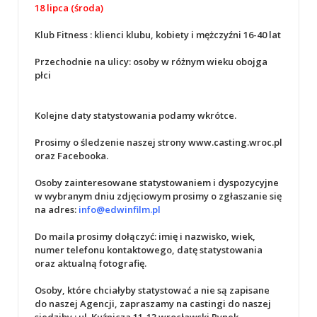
18 lipca (środa)
Klub Fitness : klienci klubu, kobiety i mężczyźni 16-40 lat
Przechodnie na ulicy: osoby w różnym wieku obojga
płci
Kolejne daty statystowania podamy wkrótce.
Prosimy o śledzenie naszej strony www.casting.wroc.pl
oraz Facebooka.
Osoby zainteresowane statystowaniem i dyspozycyjne
w wybranym dniu zdjęciowym prosimy o zgłaszanie się
na adres:
info@edwinfilm.pl
Do maila prosimy dołączyć: imię i nazwisko, wiek,
numer telefonu kontaktowego, datę statystowania
oraz aktualną fotografię.
Osoby, które chciałyby statystować a nie są zapisane
do naszej Agencji, zapraszamy na castingi do naszej
siedziby : ul. Kuźnicza 11-13 wrocławski Rynek.