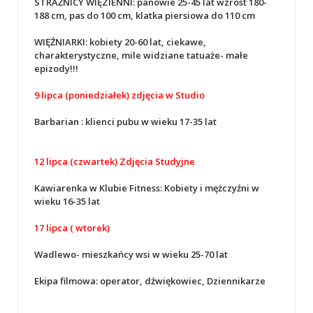
STRAŻNICY WIĘZIENNI: panowie 25-45 lat wzrost 180-
188 cm, pas do 100 cm, klatka piersiowa do 110 cm
WIĘŹNIARKI: kobiety 20-60 lat, ciekawe,
charakterystyczne, mile widziane tatuaże- małe
epizody!!!
9 lipca (poniedziałek) zdjęcia w Studio
Barbarian : klienci pubu w wieku 17-35 lat
12 lipca (czwartek) Zdjęcia Studyjne
Kawiarenka w Klubie Fitness: Kobiety i mężczyźni w
wieku 16-35 lat
17 lipca ( wtorek)
Wadlewo- mieszkańcy wsi w wieku 25-70 lat
Ekipa filmowa: operator, dźwiękowiec, Dziennikarze