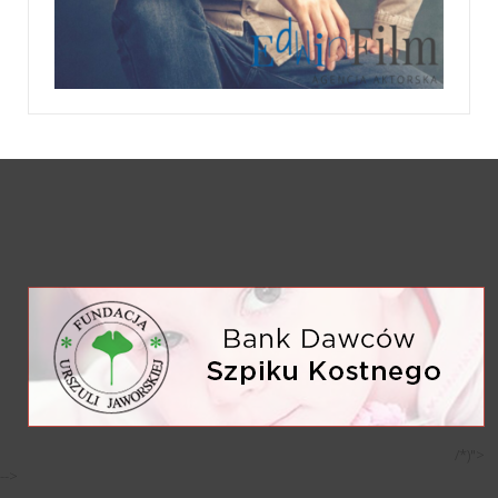
/*)">
-->