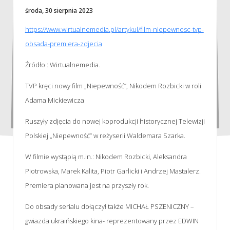
środa, 30 sierpnia 2023
https://www.wirtualnemedia.pl/artykul/film-niepewnosc-tvp-
obsada-premiera-zdjecia
Źródło : Wirtualnemedia.
TVP kręci nowy film „Niepewność”, Nikodem Rozbicki w roli
Adama Mickiewicza
Ruszyły zdjęcia do nowej koprodukcji historycznej Telewizji
Polskiej „Niepewność” w reżyserii Waldemara Szarka.
W filmie wystąpią m.in.: Nikodem Rozbicki, Aleksandra
Piotrowska, Marek Kalita, Piotr Garlicki i Andrzej Mastalerz.
Premiera planowana jest na przyszły rok.
Do obsady serialu dołączył także MICHAŁ PSZENICZNY –
gwiazda ukraińskiego kina- reprezentowany przez EDWIN