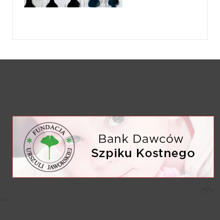
/*)">
-->