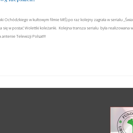
i Ochódzkiego w kultowym filmie MIŚ) po raz kolejny zagrała w serialu „Świat
a się w postać Wolettki koleżanki. Kolejna transza serialu była realizowan
antenie Telewizji Polsat!!!