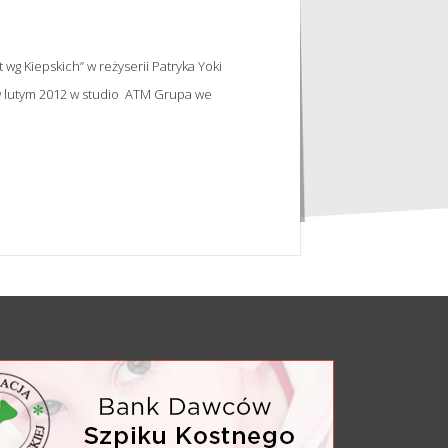
 wg Kiepskich” w reżyserii Patryka Yoki
a w lutym 2012 w studio ATM Grupa we