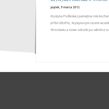
piątek, 9 marca 2012
Krystyna Podleska ( pamiętna rola kochank
(ATM GRUPA) . Krystyna tym razem wcielił
Wrocławiu a nowe odcinki juz wkrótce na 