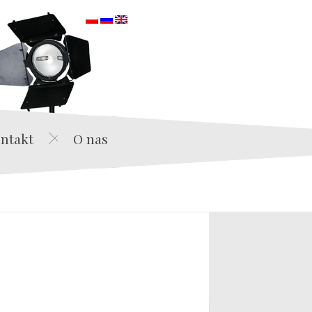
orska
ntakt
O nas