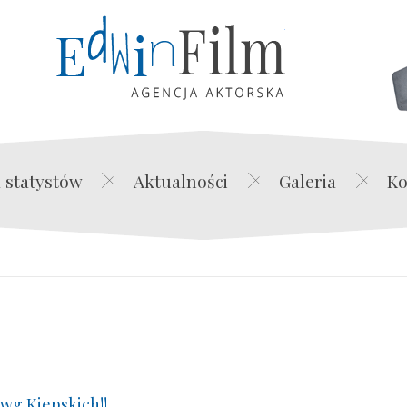
Edwin Film Agencja Akt
 statystów
Aktualności
Galeria
Ko
wg Kiepskich!!