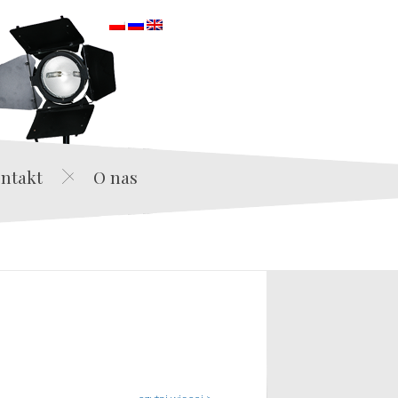
orska
ntakt
O nas