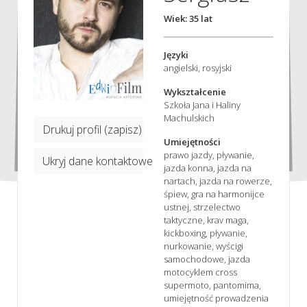
Wiek: 35 lat
Języki
angielski, rosyjski
Wykształcenie
Szkoła Jana i Haliny
Machulskich
Drukuj profil (zapisz)
Umiejętności
prawo jazdy, pływanie,
Ukryj dane kontaktowe
jazda konna, jazda na
nartach, jazda na rowerze,
śpiew, gra na harmonijce
ustnej, strzelectwo
taktyczne, krav maga,
kickboxing, pływanie,
nurkowanie, wyścigi
samochodowe, jazda
motocyklem cross
supermoto, pantomima,
umiejętność prowadzenia