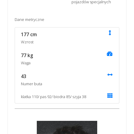
pojazdów specjalnych
Dane metryczne
177 cm
Wzrost
77 kg
Waga
43
Numer buta
klatka 110/ pas 92/ biodra 85/ szyja 38