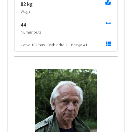
82 kg
Waga
44
Numer buta
klatka 102/pas 105/biodra 110/ szyja 41