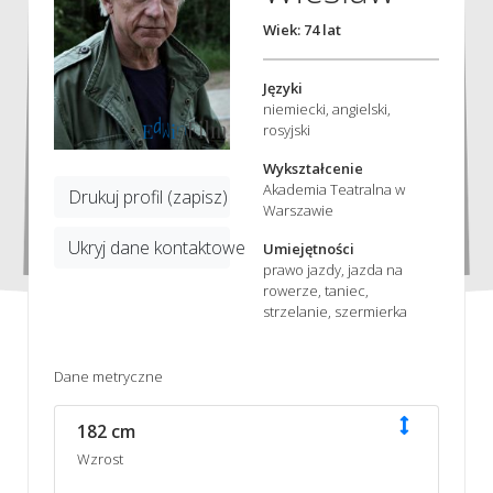
Wiek: 74 lat
Języki
niemiecki, angielski,
rosyjski
Wykształcenie
Akademia Teatralna w
Drukuj profil (zapisz)
Warszawie
Ukryj dane kontaktowe
Umiejętności
prawo jazdy, jazda na
rowerze, taniec,
strzelanie, szermierka
Dane metryczne
182 cm
Wzrost