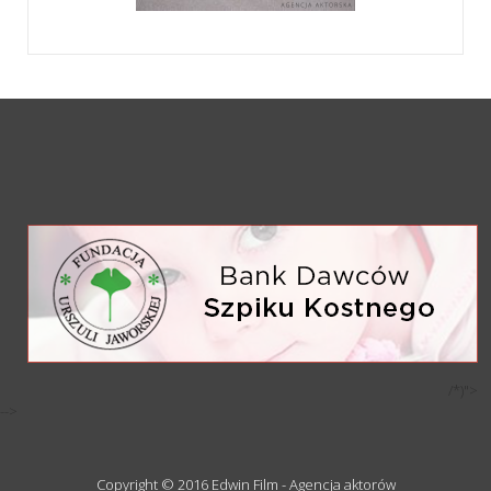
/*)">
-->
Copyright © 2016 Edwin Film - Agencja aktorów