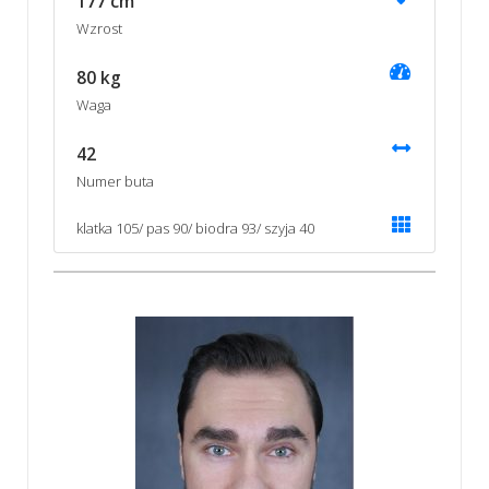
177 cm
Wzrost
80 kg
Waga
42
Numer buta
klatka 105/ pas 90/ biodra 93/ szyja 40