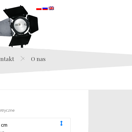
orska
ntakt
O nas
etryczne
 cm