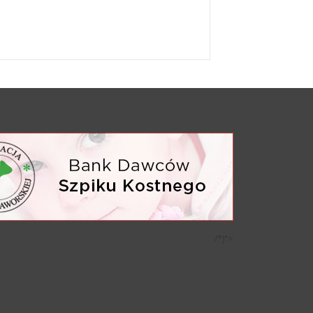
/*)">