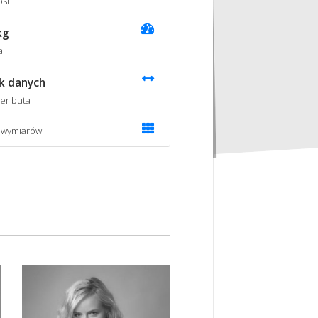
st
kg
a
k danych
er buta
 wymiarów