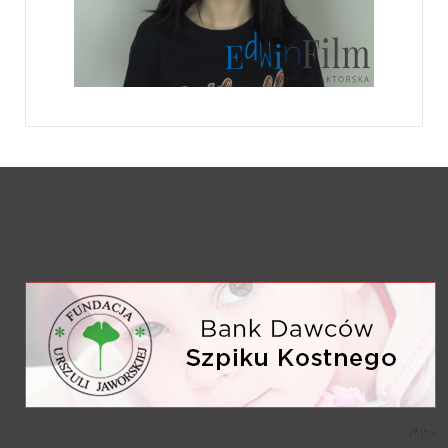
/*)">