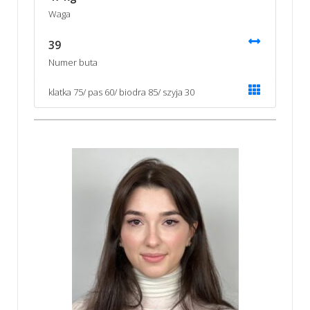
Waga
39
Numer buta
klatka 75/ pas 60/ biodra 85/ szyja 30