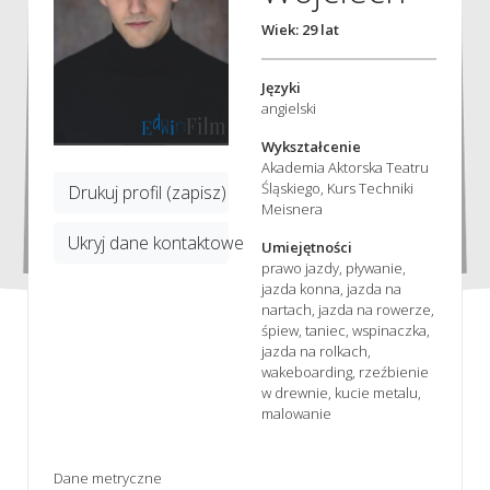
Wiek: 29 lat
Języki
angielski
Wykształcenie
Akademia Aktorska Teatru
Śląskiego, Kurs Techniki
Drukuj profil (zapisz)
Meisnera
Ukryj dane kontaktowe
Umiejętności
prawo jazdy, pływanie,
jazda konna, jazda na
nartach, jazda na rowerze,
śpiew, taniec, wspinaczka,
jazda na rolkach,
wakeboarding, rzeźbienie
w drewnie, kucie metalu,
malowanie
Dane metryczne