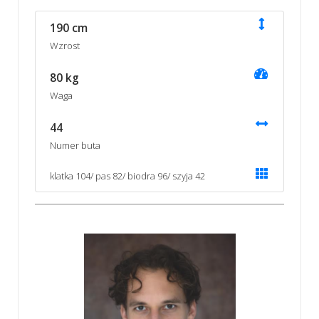
190 cm
Wzrost
80 kg
Waga
44
Numer buta
klatka 104/ pas 82/ biodra 96/ szyja 42