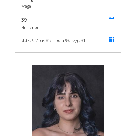
Waga
39
Numer buta
klatka 96/ pas 81/ biodra 93/ szyja 31