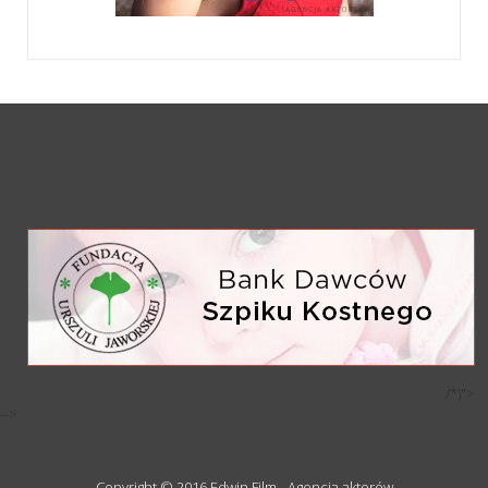
/*)">
-->
Copyright © 2016 Edwin Film - Agencja aktorów