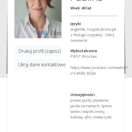
Wiek: 40 lat
Języki
angielski, rosyjski (licencjat
z filologii rosyjskiej - UWr),
niemiecki
Drukuj profil (zapisz)
Wykształcenie
PWST Wrocław
Ukryj dane kontaktowe
https://www.youtube.com/watch?
v=LeMib_BlZjw
Umiejętności
prawo jazdy, pływanie,
jazda na nartach, śpiew,
taniec współczesny,
ludowy, afro, towarzyski