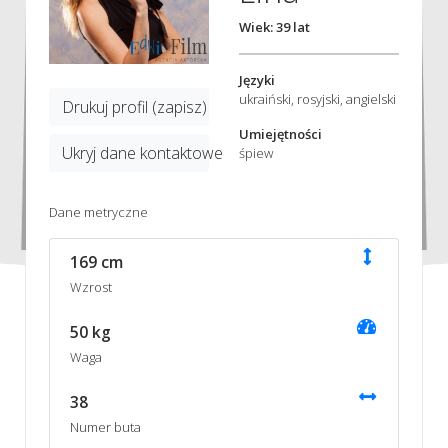
Wiek: 39 lat
Języki
ukraiński, rosyjski, angielski
Drukuj profil (zapisz)
Umiejętności
Ukryj dane kontaktowe
śpiew
Dane metryczne
169 cm
Wzrost
50 kg
Waga
38
Numer buta