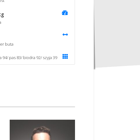
st
kg
a
er buta
a 94/ pas 83/ biodra 92/ szyja 39