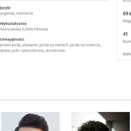
Wzro
Języki
69 
angielski, niemiecki
Wag
Wykształcenie
Warszawska Szkoła Filmowa
41
Umiejętności
Num
prawo jazdy, pływanie, jazda na nartach, jazda na rowerze,
śpiew, judo, samoobrona, strzelectwo
klatk