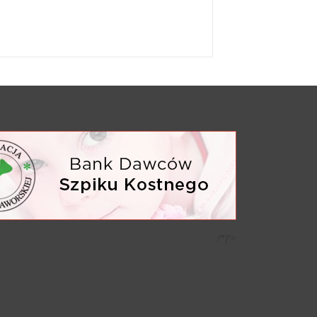
/*)">