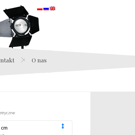
orska
ntakt
O nas
etryczne
 cm