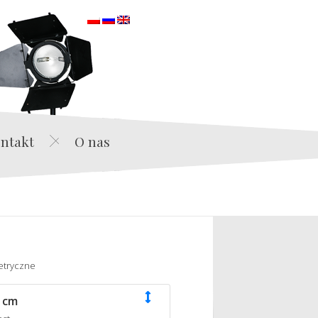
orska
ntakt
O nas
etryczne
 cm