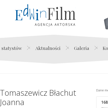
Edwin Film Agencja Akt
 statystów
Aktualności
Galeria
Ko
Tomaszewicz Błachut
Dane m
Joanna
168