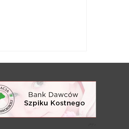
/*)">