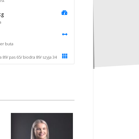
st
kg
a
er buta
a 89/ pas 65/ biodra 89/ szyja 34