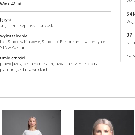
Wzro
Wiek: 43 lat
54 
Języki
Wag
angielski, hiszpański, francuski
37
Wykształcenie
Lart Studio w Krakowie, School of Performance w Londynie
Num
STA w Poznaniu
klatk
Umiejętności
prawo jazdy, jazda na nartach, jazda na rowerze, gra na
pianinie, jazda na wrotkach