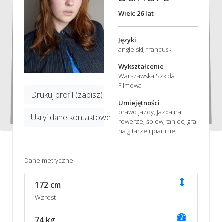
Wiek: 26 lat
Języki
angielski, francuski
Wykształcenie
Warszawska Szkoła
Filmowa
Drukuj profil (zapisz)
Umiejętności
prawo jazdy, jazda na
Ukryj dane kontaktowe
rowerze, śpiew, taniec, gra
na gitarze i pianinie,
Dane metryczne
172 cm
Wzrost
74 kg