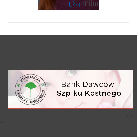
/*)">
-->