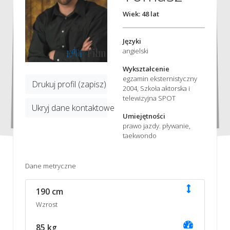
Wiek: 48 lat
Języki
angielski
Wykształcenie
egzamin eksternistyczny
Drukuj profil (zapisz)
2004, Szkoła aktorska i
telewizyjna SPOT
Ukryj dane kontaktowe
Umiejętności
prawo jazdy. pływanie,
taekwondo
Dane metryczne
190 cm
Wzrost
85 kg