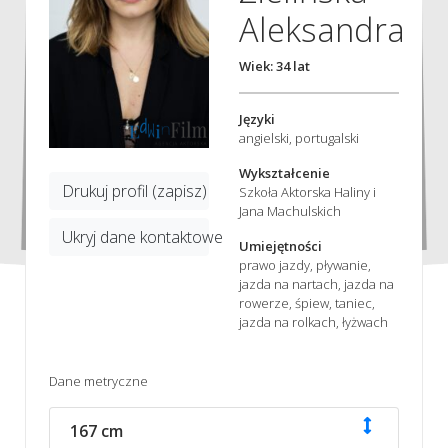
Aleksandra
Wiek: 34 lat
Języki
angielski, portugalski
Wykształcenie
Drukuj profil (zapisz)
Szkoła Aktorska Haliny i
Jana Machulskich
Ukryj dane kontaktowe
Umiejętności
prawo jazdy, pływanie,
jazda na nartach, jazda na
rowerze, śpiew, taniec,
jazda na rolkach, łyżwach
Dane metryczne
167 cm