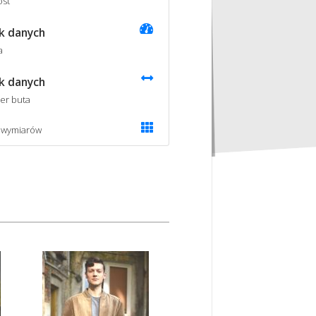
st
k danych
a
k danych
er buta
 wymiarów