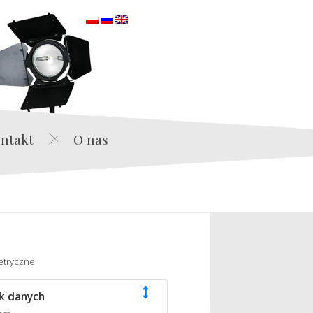
orska
ntakt
O nas
etryczne
k danych