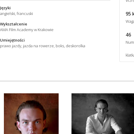
Wzro
Języki
95 
angielski, francuski
Wag
Wykształcenie
AMA Film Academy w Krakowie
46
Umiejętności
Num
prawo jazdy, jazda na rowerze, boks, deskorolka
klatk