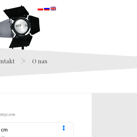
orska
ntakt
O nas
etryczne
 cm