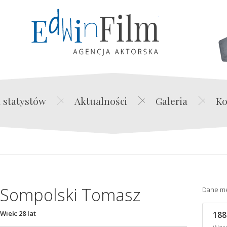
Edwin Film Agencja Akt
 statystów
Aktualności
Galeria
Ko
Sompolski Tomasz
Dane m
Wiek: 28 lat
188