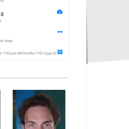
st
kg
a
er buta
a 110/ pas 94/ biodra 110/ szyja 43