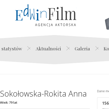
Edwin Film Agencja Akt
 statystów
Aktualności
Galeria
Ko
Sokołowska-Rokita Anna
Dane m
Wiek: 79 lat
156