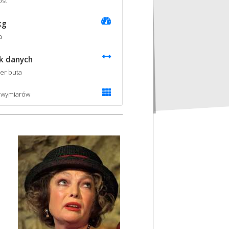
st
kg
a
k danych
er buta
 wymiarów