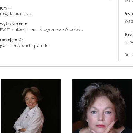
Wzro
Języki
55 
rosyjski, niemiecki
Wag
Wykształcenie
PWST Kraków, Liceum Muzyczne we Wrocławiu
Bra
Umiejętności
Num
gra na skrzypcach i pianinie
Brak