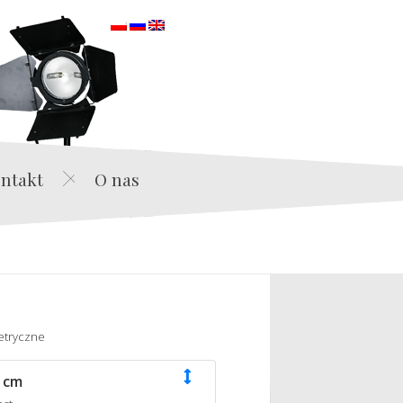
orska
ntakt
O nas
etryczne
 cm