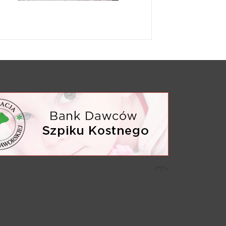
/*)">