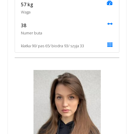
57 kg
Waga
38
Numer buta
klatka 90/ pas 65/ biodra 93/ szyja 33