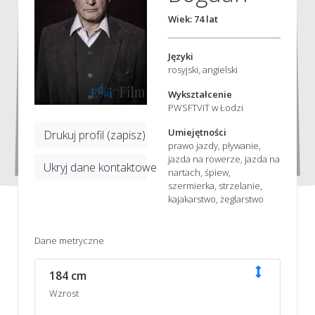
Wiek: 74 lat
Języki
rosyjski, angielski
Wykształcenie
PWSFTViT w Łodzi
Umiejętności
Drukuj profil (zapisz)
prawo jazdy, pływanie,
jazda na rowerze, jazda na
Ukryj dane kontaktowe
nartach, śpiew,
szermierka, strzelanie,
kajakarstwo, żeglarstwo
Dane metryczne
184 cm
Wzrost