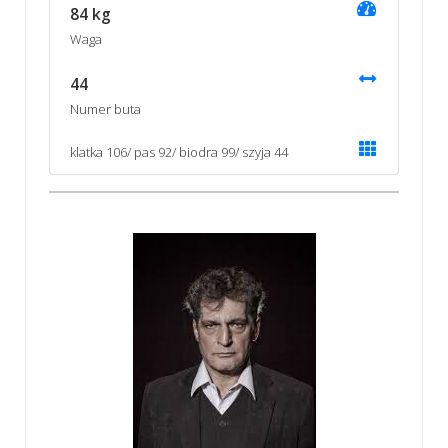
84 kg
Waga
44
Numer buta
klatka 106/ pas 92/ biodra 99/ szyja 44