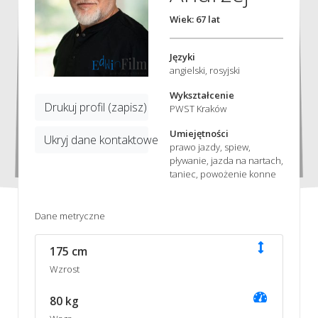
Wiek: 67 lat
Języki
angielski, rosyjski
Wykształcenie
Drukuj profil (zapisz)
PWST Kraków
Umiejętności
Ukryj dane kontaktowe
prawo jazdy, spiew,
pływanie, jazda na nartach,
taniec, powożenie konne
Dane metryczne
175 cm
Wzrost
80 kg