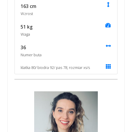
163 cm
Wzrost
51 kg
Waga
36
Numer buta
klatka 80/ biodra 92/ pas 78, rozmiar xs/s