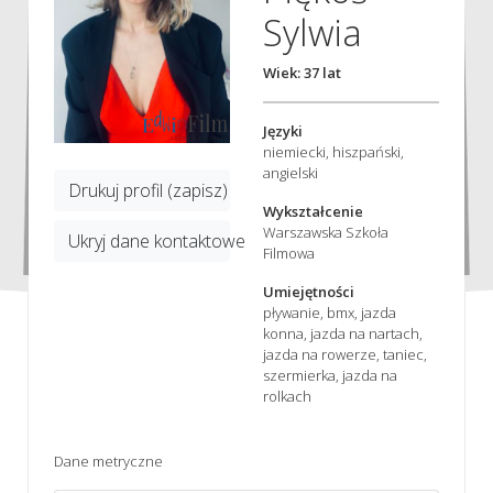
Sylwia
Wiek: 37 lat
Języki
niemiecki, hiszpański,
angielski
Drukuj profil (zapisz)
Wykształcenie
Warszawska Szkoła
Ukryj dane kontaktowe
Filmowa
Umiejętności
pływanie, bmx, jazda
konna, jazda na nartach,
jazda na rowerze, taniec,
szermierka, jazda na
rolkach
Dane metryczne