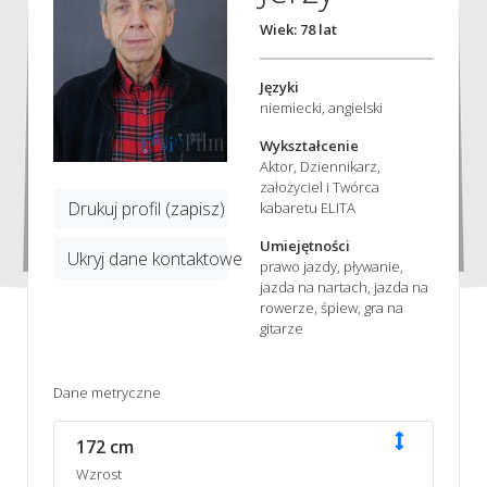
Wiek: 78 lat
Języki
niemiecki, angielski
Wykształcenie
Aktor, Dziennikarz,
założyciel i Twórca
Drukuj profil (zapisz)
kabaretu ELITA
Umiejętności
Ukryj dane kontaktowe
prawo jazdy, pływanie,
jazda na nartach, jazda na
rowerze, śpiew, gra na
gitarze
Dane metryczne
172 cm
Wzrost