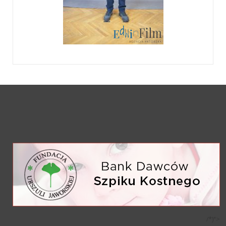
/*)">